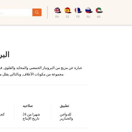
EN
ES
FR
RU
AR
zyme® PR
مجموعة من مكونات الأعلاف, وبالتالي يقلل من العوامل المضادة للتغذية وتكاليف العلف.
تطبيق
صلاحيه
للدواجن
24 شهرا من
25 ك
والخنازير
تاريخ الإنتاج