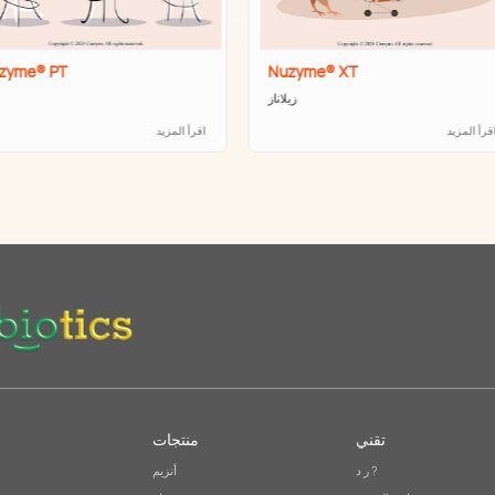
zyme® PT
Nuzyme® XT
زيلاناز
قرأ المزيد
اقرأ المزيد
تقني
منتجات
ر د ?
أنزيم