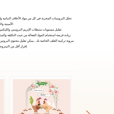
تحلل البروتينات المخزنة في كل من مواد الأعلاف النباتية و
الأمينية والنشا الغني بالطاقة متاحا للحيوان للهضم.
تقليل مستويات مثبطات الإنزيم البروتيني والليكتين ، وبالتالي تحسين قابلية هضم البروتين.
زيادة فرصة استخدام المواد الفعالة من حيث التكلفة والمتاحة محليا لتحسين توفير تكاليف الأعلاف.
مرونة تركيبة العلف الخاصة بك ، يمكن تقليل محتوى البروتين في النظام الغذائي مع الحفاظ على أداء.
إفراز أقل من النيتروجين ، وبالتالي تقليل التأثير السلبي للبيئة.