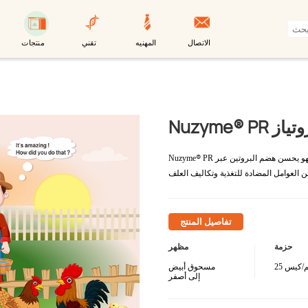
الاتصال
المهنيه
تقني
منتجات
Nu البروتياز
®
PR عبارة عن مزيج من البروتياز الحمضي والمحايد والقلوي, فهو يحسن هضم البروتين عبر
Nuzyme
تفاصيل المنتج
حزمة
مظهر
جم/كيس
مسحوق أبيض
إلى أصفر