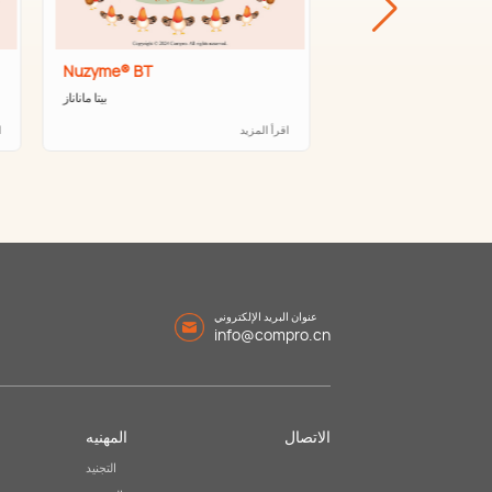
Nuzyme® BT
Nuzyme® PR
البروتياز
بيتا ماناناز
اقرأ المزيد
ا
عنوان البريد الإلكتروني
info@compro.cn
الاتصال
المهنيه
التجنيد