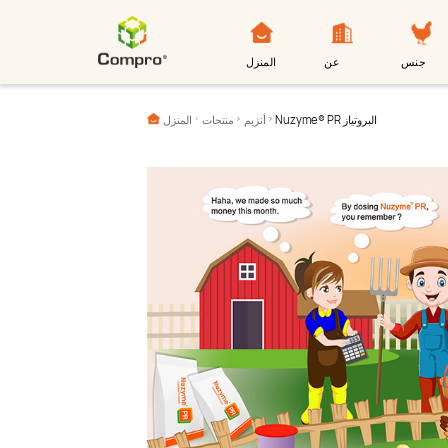
جنس
عن
المنزل
Nuzyme® PR البروتياز
أنزيم
منتجات
المنزل