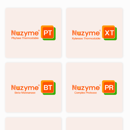
®
®
Nuzyme
Nuzyme
PT
XT
هو
هو
زيلاناز
مادة
قابل
الفيتاز
للحرارة
الحرارية
يمكن
المصممة
أن
لتحلل
يؤدي
الفيتات
إلى
مائيًا
تحلل
إلى
أرابينوكسيلان
إينوسيتول
وتقليل
وفوسفور
آثاره
في
®
®
Nuzyme
Nuzyme
المضادة
مواد
BT
PR
للتغذية
تغذية
عبارة
هو
في
نباتية.
عن
بيتا
أنظمة
وهو
مزيج
ماناناز
الدواجن
يساعد
من
الذي
والخنازير
على
البروتياز
يعمل
،
توفير
الحمضي
على
وبالتالي
الفوسفور
والمحايد
تكسير
تحسين
غير
والقلوي,
بيتا
إطلاق
العضوي
فهو
مانانز
الطاقة
مع