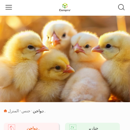
دواجن .
جنس
المنزل
خنازير
دواجن .